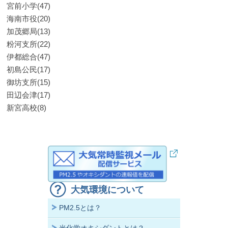
宮前小学(47)
海南市役(20)
加茂郷局(13)
粉河支所(22)
伊都総合(47)
初島公民(17)
御坊支所(15)
田辺会津(17)
新宮高校(8)
大気環境について
PM2.5とは？