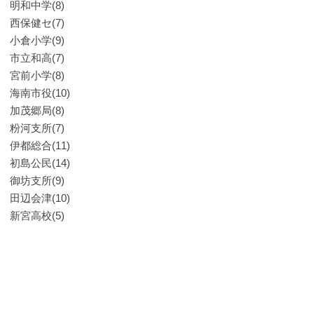
明和中学(8)
西保健セ(7)
小倉小学(9)
市立和高(7)
宮前小学(8)
海南市役(10)
加茂郷局(8)
粉河支所(7)
伊都総合(11)
初島公民(14)
御坊支所(9)
田辺会津(10)
新宮高校(5)