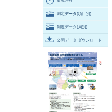
環境時報
測定データ(項目別)
測定データ(局別)
公開データ ダウンロード