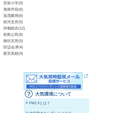
宮前小学(9)
海南市役(6)
加茂郷局(6)
粉河支所(5)
伊都総合(12)
初島公民(8)
御坊支所(5)
田辺会津(4)
新宮高校(4)
大気環境について
PM2.5とは？