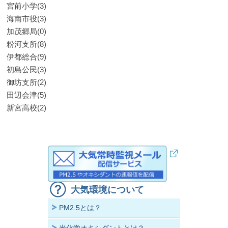
宮前小学(3)
海南市役(3)
加茂郷局(0)
粉河支所(8)
伊都総合(9)
初島公民(3)
御坊支所(2)
田辺会津(5)
新宮高校(2)
大気環境について
PM2.5とは？