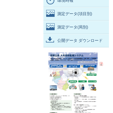
環境時報
測定データ(項目別)
測定データ(局別)
公開データ ダウンロード