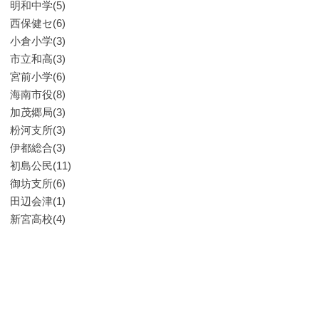
明和中学(5)
西保健セ(6)
小倉小学(3)
市立和高(3)
宮前小学(6)
海南市役(8)
加茂郷局(3)
粉河支所(3)
伊都総合(3)
初島公民(11)
御坊支所(6)
田辺会津(1)
新宮高校(4)