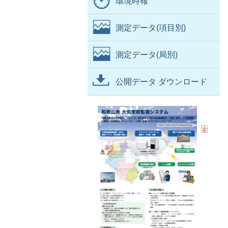
環境時報
測定データ(項目別)
測定データ(局別)
公開データ ダウンロード