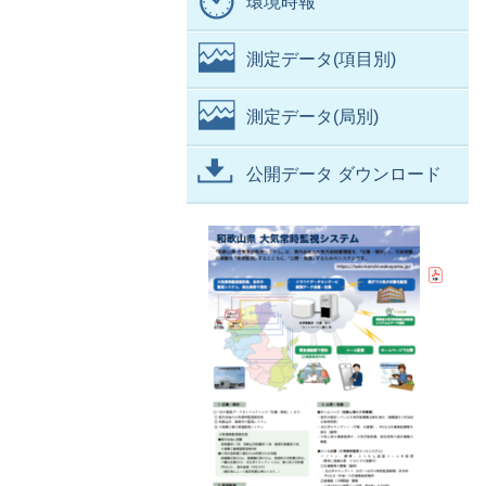
環境時報
測定データ(項目別)
測定データ(局別)
公開データ ダウンロード