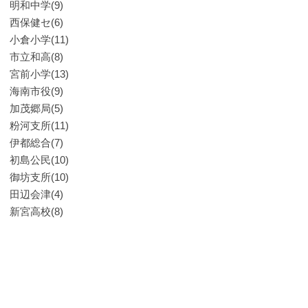
明和中学(9)
西保健セ(6)
小倉小学(11)
市立和高(8)
宮前小学(13)
海南市役(9)
加茂郷局(5)
粉河支所(11)
伊都総合(7)
初島公民(10)
御坊支所(10)
田辺会津(4)
新宮高校(8)