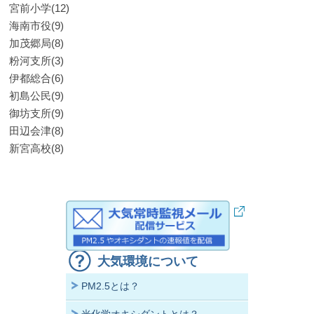
宮前小学(12)
海南市役(9)
加茂郷局(8)
粉河支所(3)
伊都総合(6)
初島公民(9)
御坊支所(9)
田辺会津(8)
新宮高校(8)
大気環境について
PM2.5とは？