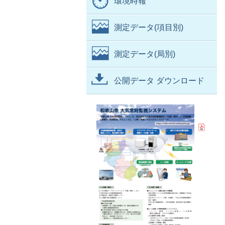
環境時報
測定データ(項目別)
測定データ(局別)
公開データ ダウンロード