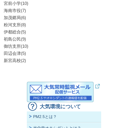
宮前小学(10)
海南市役(7)
加茂郷局(6)
粉河支所(8)
伊都総合(5)
初島公民(9)
御坊支所(10)
田辺会津(5)
新宮高校(2)
大気環境について
PM2.5とは？