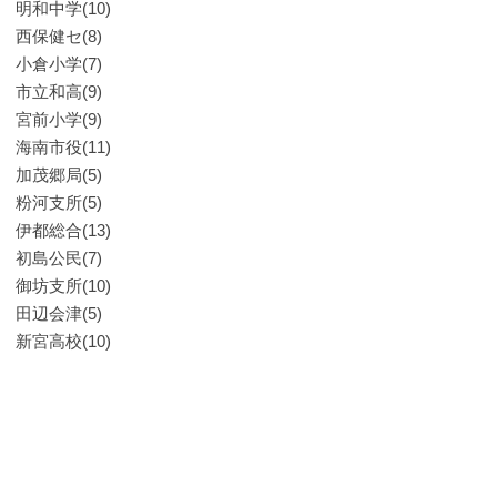
明和中学(10)
西保健セ(8)
小倉小学(7)
市立和高(9)
宮前小学(9)
海南市役(11)
加茂郷局(5)
粉河支所(5)
伊都総合(13)
初島公民(7)
御坊支所(10)
田辺会津(5)
新宮高校(10)