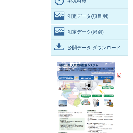
環境時報
測定データ(項目別)
測定データ(局別)
公開データ ダウンロード