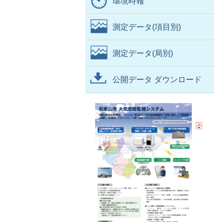
環境時報
測定データ(項目別)
測定データ(局別)
公開データ ダウンロード