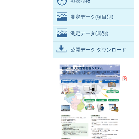
環境時報
測定データ(項目別)
測定データ(局別)
公開データ ダウンロード